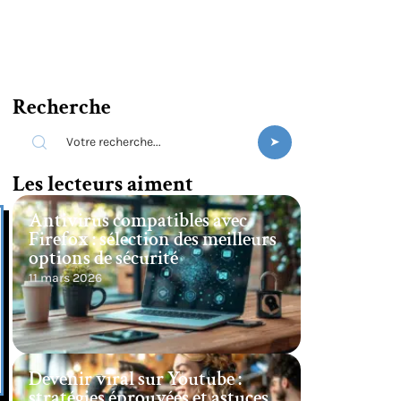
Recherche
s
Les lecteurs aiment
Antivirus compatibles avec
Firefox : sélection des meilleurs
options de sécurité
11 mars 2026
Devenir viral sur Youtube :
stratégies éprouvées et astuces