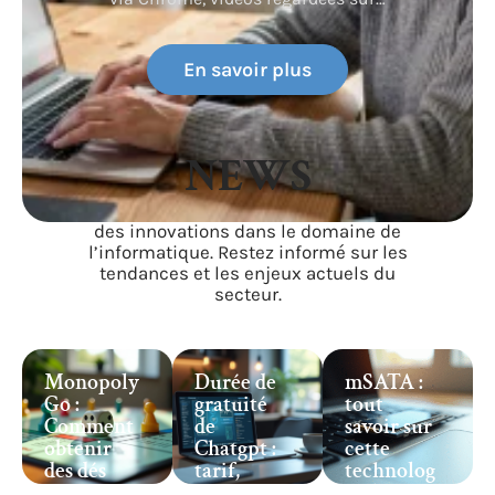
En savoir plus
NEWS
Suivez l’évolution des technologies et
des innovations dans le domaine de
l’informatique. Restez informé sur les
tendances et les enjeux actuels du
secteur.
Monopoly
Durée de
mSATA :
Go :
gratuité
tout
Comment
de
savoir sur
obtenir
Chatgpt :
cette
des dés
tarif,
technolog
gratuits
offre,
ie de