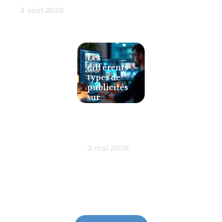
3 août 2026
Les
différents
types de
publicités
sur
internet
et leurs
appellatio
ns clés
3 mai 2026