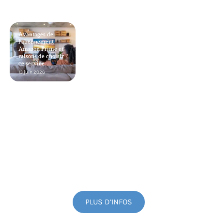
Avantages de
l’abonnement
Amazon Prime et
raisons de choisir
ce service
13 juin 2026
PLUS D’INFOS