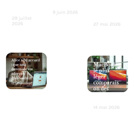
chaque
utilisation
stockage
jour ?
rapide et
9 juin 2026
compacte
29 juillet
2026
27 mai 2026
Alice adsl accueil
MacBook
: que sont
devenues vos
le plus
adresses
léger :
@aliceadsl.fr ?
comparais
13 juillet 2026
on des
modèles
Apple
14 mai 2026