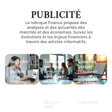
PUBLICITÉ
La rubrique finance propose des
analyses et des actualités des
marchés et des économies. Suivez les
évolutions et les enjeux financiers à
travers des articles informatifs.
Regarder
Tout ce
Emailing
un
que vous
gratuit :
compte
devez
comment
insta
savoir sur
envoyer
d’entrepri
expertise
des emails
se : quel
o.fr et son
efficaces
site
approche
sans
utiliser
marketing
dépenser ?
pour une
22 juillet
1 mai 2026
veille
2026
discrète ?