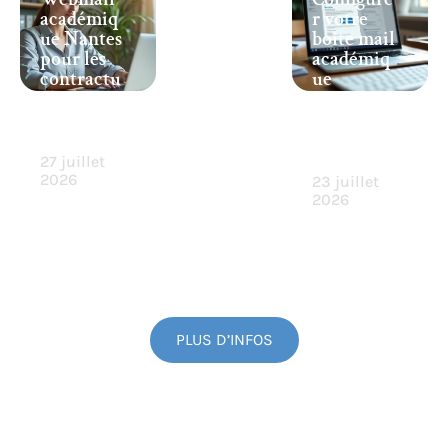
académiq
r votre
ue Nantes
boîte mail
pour les
académiq
contractu
ue
els : mode
Montpelli
d’accès
er sur
expliqué
divers
appareils
27 juillet
2026
23 juillet
2026
PLUS D’INFOS