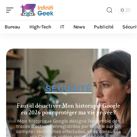
Bureau
High-Tech
IT
News
Publicité
Sécuri
SÉCURITÉ
Faut-il désactiver Mon historique Google
en 2026 pour protéger ma vie privée ?
Mon historique Google désigne l'ensemble des
traces d'activité enregistrées par Google sur un
compte : recherches effectuées, sites consultés
via Chrome, vidéos regardées sur
…