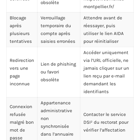
obsolète
montpellier.fr/
Blocage
Verrouillage
Attendre avant de
après
temporaire du
réessayer, puis
plusieurs
compte après
utiliser le lien AIDA
tentatives
saisies erronées
pour réinitialiser
Accéder uniquement
Redirection
via l’URL officielle, ne
Lien de phishing
vers une
jamais cliquer sur un
ou favori
page
lien reçu par e-mail
obsolète
inconnue
demandant les
identifiants
Appartenance
Connexion
administrative
refusée
Contacter le service
non
malgré bon
DSI² du rectorat pour
synchronisée
mot de
vérifier l’affectation
dans l’annuaire
passe