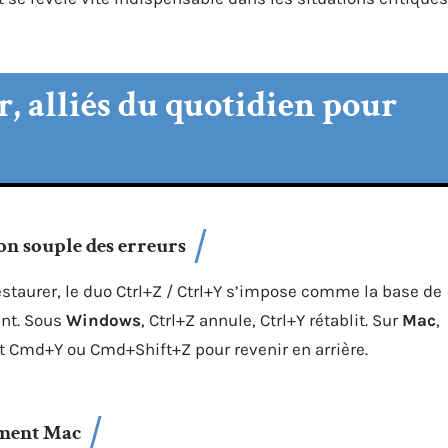
r, alliés du quotidien pour
ion souple des erreurs
restaurer, le duo Ctrl+Z / Ctrl+Y s’impose comme la base de
ent. Sous
Windows
, Ctrl+Z annule, Ctrl+Y rétablit. Sur
Mac
,
t Cmd+Y ou Cmd+Shift+Z pour revenir en arrière.
ement Mac