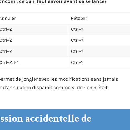
oin : ce qu'il faut savoir avant de se lancer
Annuler
Rétablir
Ctrl+Z
Ctrl+Y
Ctrl+Z
Ctrl+Y
Ctrl+Z
Ctrl+Y
Ctrl+Z, F4
Ctrl+Y
permet de jongler avec les modifications sans jamais
ur d’annulation disparaît comme si de rien n’était.
ession accidentelle de