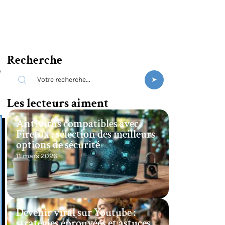
Recherche
e
Les lecteurs aiment
Antivirus compatibles avec
Firefox : sélection des meilleurs
options de sécurité
11 mars 2026
Devenir viral sur Youtube :
stratégies éprouvées et astuces