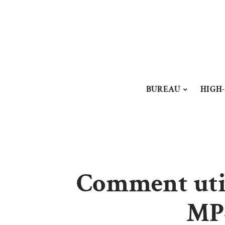
BUREAU
HIGH
Comment util
MP4