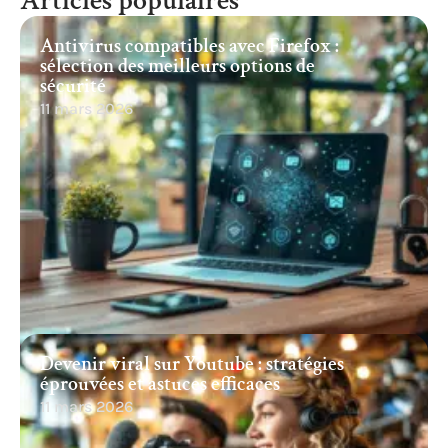
Articles populaires
Antivirus compatibles avec Firefox :
sélection des meilleurs options de
sécurité
11 mars 2026
Devenir viral sur Youtube : stratégies
éprouvées et astuces efficaces
11 mars 2026